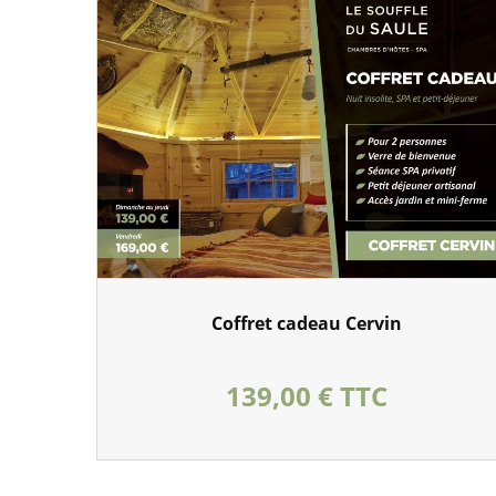
Coffret cadeau Cervin
Prix
139,00 € TTC