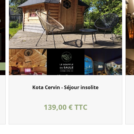
Kota Cervin - Séjour insolite
Prix
139,00 € TTC