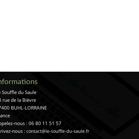
nformations
 Souffle du Saule
 rue de la Bièvre
7400 BUHL-LORRAINE
rance
ppelez-nous :
06 80 11 51 57
crivez-nous :
contact@le-souffle-du-saule.fr