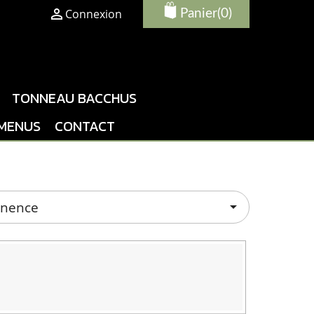

Connexion
Panier
(0)
TONNEAU BACCHUS
MENUS
CONTACT
inence
