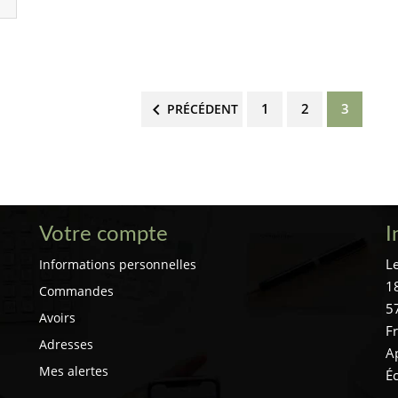
1
2
3

PRÉCÉDENT
Votre compte
I
Le
Informations personnelles
18
Commandes
5
Avoirs
F
Adresses
A
Mes alertes
É