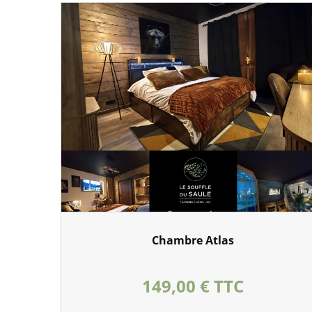
Chambre Atlas
Prix
149,00 € TTC