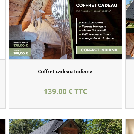
Coffret cadeau Indiana
Prix
139,00 € TTC